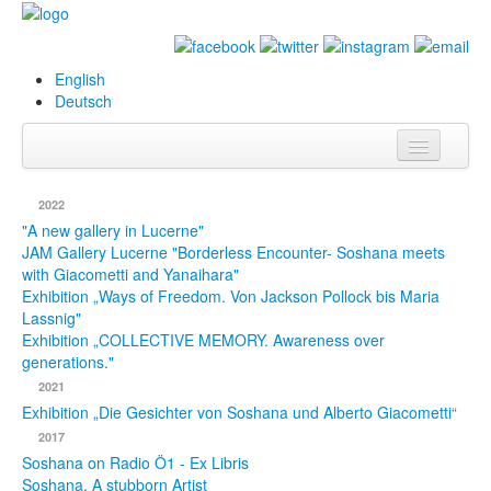
English
Deutsch
Info
2022
Biography
"A new gallery in Lucerne"
JAM Gallery Lucerne "Borderless Encounter- Soshana meets
with Giacometti and Yanaihara"
Paintings
Exhibition „Ways of Freedom. Von Jackson Pollock bis Maria
Lassnig"
Database
Exhibition „COLLECTIVE MEMORY. Awareness over
generations."
Exhibitions &
2021
Projects
Exhibition „Die Gesichter von Soshana und Alberto Giacometti“
Events
2017
Soshana on Radio Ö1 - Ex Libris
Press
Soshana. A stubborn Artist