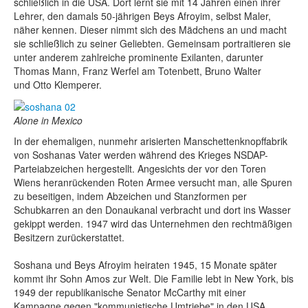
schließlich in die USA. Dort lernt sie mit 14 Jahren einen ihrer
Lehrer, den damals 50-jährigen Beys Afroyim, selbst Maler,
näher kennen. Dieser nimmt sich des Mädchens an und macht
sie schließlich zu seiner Geliebten. Gemeinsam portraitieren sie
unter anderem zahlreiche prominente Exilanten, darunter
Thomas Mann, Franz Werfel am Totenbett, Bruno Walter
und Otto Klemperer.
Alone in Mexico
In der ehemaligen, nunmehr arisierten Manschettenknopffabrik
von Soshanas Vater werden während des Krieges NSDAP-
Parteiabzeichen hergestellt. Angesichts der vor den Toren
Wiens heranrückenden Roten Armee versucht man, alle Spuren
zu beseitigen, indem Abzeichen und Stanzformen per
Schubkarren an den Donaukanal verbracht und dort ins Wasser
gekippt werden. 1947 wird das Unternehmen den rechtmäßigen
Besitzern zurückerstattet.
Soshana und Beys Afroyim heiraten 1945, 15 Monate später
kommt ihr Sohn Amos zur Welt. Die Familie lebt in New York, bis
1949 der republikanische Senator McCarthy mit einer
Kampagne gegen "kommunistische Umtriebe" in den USA