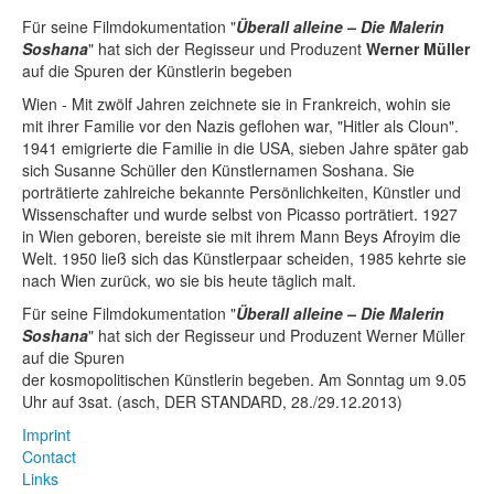
Für seine Filmdokumentation "
Überall alleine – Die Malerin
So­shana
" hat sich der Regisseur und Produzent
Werner Müller
auf die Spuren der Künstlerin begeben
Wien - Mit zwölf Jahren zeichnete sie in Frankreich, wohin sie
mit ihrer Familie vor den Nazis geflohen war, "Hitler als Cloun".
1941 emigrierte die Familie in die USA, sieben Jahre später gab
sich Susanne Schüller den Künstlernamen Soshana. Sie
porträtierte zahlreiche bekannte Persönlichkeiten, Künstler und
Wissenschafter und wurde selbst von Picasso porträtiert. 1927
in Wien ­geboren, bereiste sie mit ihrem Mann Beys Afroyim die
Welt. 1950 ließ sich das Künstlerpaar scheiden, 1985 kehrte sie
nach Wien zurück, wo sie bis heute täglich malt.
Für seine Filmdokumentation "
Überall alleine – Die Malerin
So­shana
" hat sich der Regisseur und Produzent Werner Müller
auf die Spuren
der kosmopolitischen Künstlerin begeben. Am Sonntag um 9.05
Uhr auf 3sat. (asch, DER STANDARD, 28./29.12.2013)
Imprint
Contact
Links