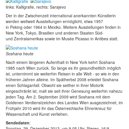
links: Kalligrafie, rechts: Sarajevo
Der in der Zwischenzeit international anerkannten Künstlerin
werden weltweit Ausstellungen ermöglicht, etwa 1957
in Peking oder 1964 in Mexiko. Weitere Ausstellungen finden in
New York, Tokyo, Brasilien und anderen Staaten Süd-
und Zentralamerikas sowie im Musée Picasso in Antibes statt.
Soshana heute
Nach einem längeren Aufenthalt in New York kehrt Soshana
1985 nach Wien zurück. So lange es ihr gesundheitlich möglich
ist, unternimmt sie weiterhin Reisen in alle Welt - so wie in den
früheren Jahren alleine. Im Spätherbst 2008 erleidet Soshana
einen Schlaganfall. Obwohl sie seither in ihrer Motorik
eingeschränkt ist, malt sie seit ihrer Genesung weiterhin nahezu
jeden Tag. Am 2. September 2009 wird Soshana mit dem
Goldenen Verdienstzeichen des Landes Wien ausgezeichnet, im
Frühjahr 2010 wird ihr das Österreichische Ehrenkreuz für
Wissenschaft und Kunst verliehen.
Sendedaten
:
Sonntag, 29. Dezember 2013, um 9.05 Uhr, Stereo, 16:9