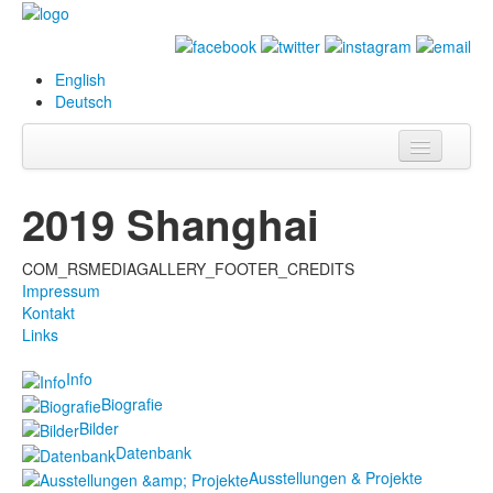
English
Deutsch
Info
2019 Shanghai
Biografie
COM_RSMEDIAGALLERY_FOOTER_CREDITS
Bilder
Impressum
Kontakt
Datenbank
Links
Ausstellungen
Info
& Projekte
Biografie
Bilder
Events
Datenbank
Ausstellungen & Projekte
Presse