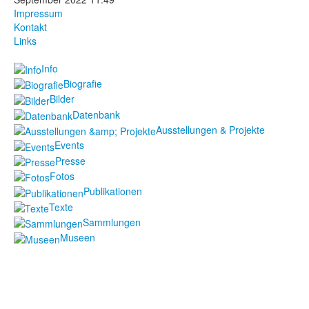
Impressum
Fotos
Kontakt
Links
Publikationen
Info
Texte
Biografie
Bilder
Sammlungen
Datenbank
Ausstellungen & Projekte
Museen
Events
Presse
Fotos
Publikationen
Texte
Sammlungen
Museen