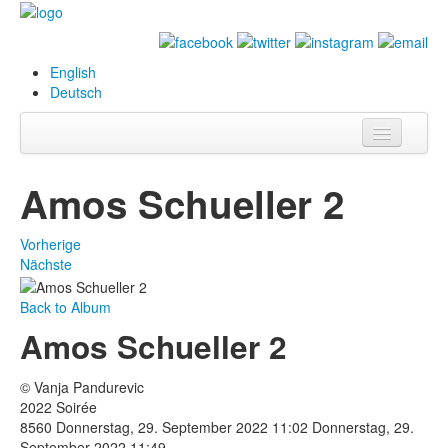
English
Deutsch
Info
Amos Schueller 2
Biografie
Vorherige
Bilder
Nächste
Datenbank
Back to Album
Amos Schueller 2
Ausstellungen
& Projekte
© Vanja Pandurevic
Events
2022 Soirée
8560
Donnerstag, 29. September 2022 11:02
Donnerstag, 29.
Presse
September 2022 11:49