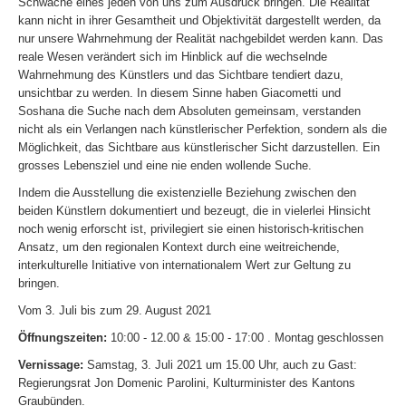
Schwäche eines jeden von uns zum Ausdruck bringen. Die Realität
kann nicht in ihrer Gesamtheit und Objektivität dargestellt werden, da
nur unsere Wahrnehmung der Realität nachgebildet werden kann. Das
reale Wesen verändert sich im Hinblick auf die wechselnde
Wahrnehmung des Künstlers und das Sichtbare tendiert dazu,
unsichtbar zu werden. In diesem Sinne haben Giacometti und
Soshana die Suche nach dem Absoluten gemeinsam, verstanden
nicht als ein Verlangen nach künstlerischer Perfektion, sondern als die
Möglichkeit, das Sichtbare aus künstlerischer Sicht darzustellen. Ein
grosses Lebensziel und eine nie enden wollende Suche.
Indem die Ausstellung die existenzielle Beziehung zwischen den
beiden Künstlern dokumentiert und bezeugt, die in vielerlei Hinsicht
noch wenig erforscht ist, privilegiert sie einen historisch-kritischen
Ansatz, um den regionalen Kontext durch eine weitreichende,
interkulturelle Initiative von internationalem Wert zur Geltung zu
bringen.
Vom 3. Juli bis zum 29. August 2021
Öffnungszeiten:
10:00 - 12.00 & 15:00 - 17:00 . Montag geschlossen
Vernissage:
Samstag, 3. Juli 2021 um 15.00 Uhr, auch zu Gast:
Regierungsrat Jon Domenic Parolini, Kulturminister des Kantons
Graubünden.