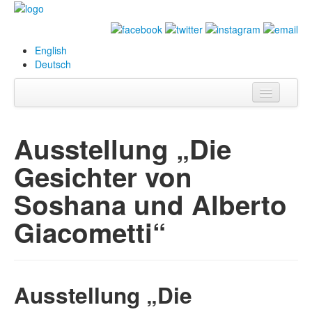
English
Deutsch
Info
Ausstellung „Die
Biografie
Gesichter von
Bilder
Soshana und Alberto
Datenbank
Giacometti“
Ausstellungen
& Projekte
Events
Ausstellung „Die
Presse