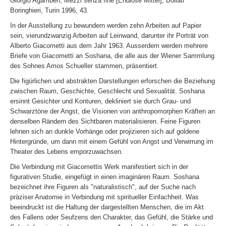
Giorgio Agamben, Mezzi senza fine [Endlose Mittel], Bollati
Boringhieri, Turin 1996, 43.
In der Ausstellung zu bewundern werden zehn Arbeiten auf Papier
sein, vierundzwanzig Arbeiten auf Leinwand, darunter ihr Porträt von
Alberto Giacometti aus dem Jahr 1963. Ausserdem werden mehrere
Briefe von Giacometti an Soshana, die alle aus der Wiener Sammlung
des Sohnes Amos Schueller stammen, präsentiert.
Die figürlichen und abstrakten Darstellungen erforschen die Beziehung
zwischen Raum, Geschichte, Geschlecht und Sexualität. Soshana
ersinnt Gesichter und Konturen, dekliniert sie durch Grau- und
Schwarztöne der Angst, die Visionen von anthropomorphen Kräften an
denselben Rändern des Sichtbaren materialisieren. Feine Figuren
lehnen sich an dunkle Vorhänge oder projizieren sich auf goldene
Hintergründe, um dann mit einem Gefühl von Angst und Verwirrung im
Theater des Lebens emporzuwachsen.
Die Verbindung mit Giacomettis Werk manifestiert sich in der
figurativen Studie, eingefügt in einen imaginären Raum. Soshana
bezeichnet ihre Figuren als "naturalistisch", auf der Suche nach
präziser Anatomie in Verbindung mit spiritueller Einfachheit. Was
beeindruckt ist die Haltung der dargestellten Menschen, die im Akt
des Fallens oder Seufzens den Charakter, das Gefühl, die Stärke und