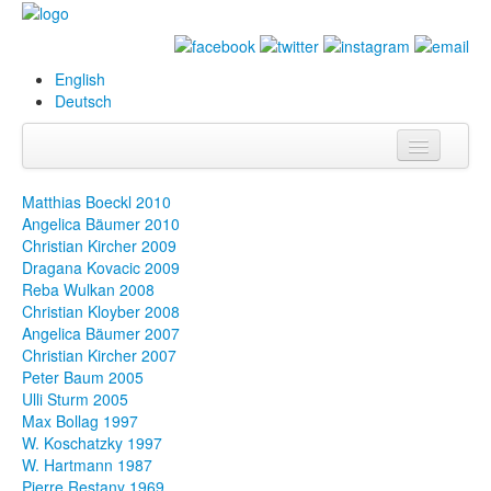
English
Deutsch
Info
Matthias Boeckl 2010
Angelica Bäumer 2010
Biografie
Christian Kircher 2009
Dragana Kovacic 2009
Bilder
Reba Wulkan 2008
Christian Kloyber 2008
Datenbank
Angelica Bäumer 2007
Christian Kircher 2007
Ausstellungen
Peter Baum 2005
& Projekte
Ulli Sturm 2005
Max Bollag 1997
Events
W. Koschatzky 1997
W. Hartmann 1987
Presse
Pierre Restany 1969