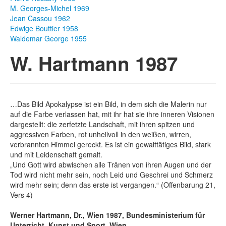
M. Georges-Michel 1969
Fotos
Jean Cassou 1962
Edwige Bouttier 1958
Publikationen
Waldemar George 1955
W. Hartmann 1987
Texte
Sammlungen
Museen
…Das Bild Apokalypse ist ein Bild, in dem sich die Malerin nur
auf die Farbe verlassen hat, mit ihr hat sie ihre inneren Visionen
dargestellt: die zerfetzte Landschaft, mit ihren spitzen und
aggressiven Farben, rot unheilvoll in den weißen, wirren,
verbrannten Himmel gereckt. Es ist ein gewalttätiges Bild, stark
und mit Leidenschaft gemalt.
„Und Gott wird abwischen alle Tränen von ihren Augen und der
Tod wird nicht mehr sein, noch Leid und Geschrei und Schmerz
wird mehr sein; denn das erste ist vergangen.“ (Offenbarung 21,
Vers 4)
Werner Hartmann, Dr., Wien 1987, Bundesministerium für
Unterricht, Kunst und Sport, Wien