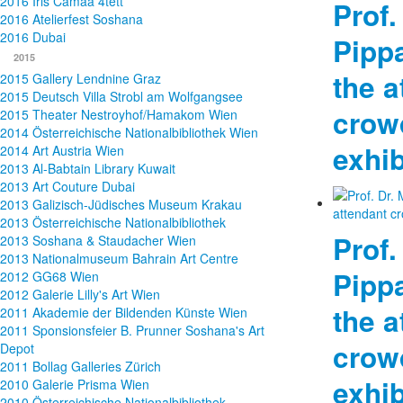
2016 Iris Camaa 4tett
Prof.
2016 Atelierfest Soshana
2016 Dubai
Pippa
2015
the a
2015 Gallery Lendnine Graz
2015 Deutsch Villa Strobl am Wolfgangsee
crowd
2015 Theater Nestroyhof/Hamakom Wien
2014 Österreichische Nationalbibliothek Wien
exhib
2014 Art Austria Wien
2013 Al-Babtain Library Kuwait
2013 Art Couture Dubai
2013 Galizisch-Jüdisches Museum Krakau
2013 Österreichische Nationalbibliothek
Prof.
2013 Soshana & Staudacher Wien
2013 Nationalmuseum Bahrain Art Centre
Pippa
2012 GG68 Wien
2012 Galerie Lilly's Art Wien
the a
2011 Akademie der Bildenden Künste Wien
2011 Sponsionsfeier B. Prunner Soshana's Art
crowd
Depot
2011 Bollag Galleries Zürich
exhib
2010 Galerie Prisma Wien
2010 Österreichische Nationalbibliothek