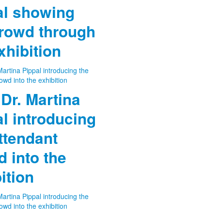
al showing
crowd through
xhibition
 Dr. Martina
l introducing
ttendant
 into the
ition