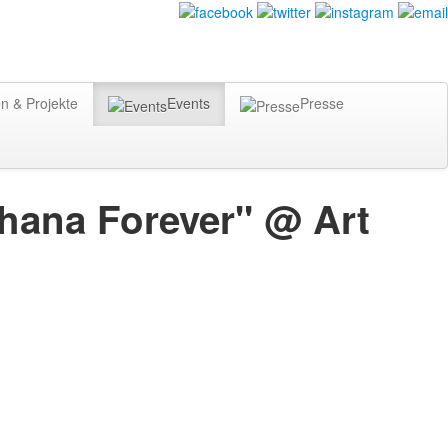
n & Projekte
Events
Presse
shana Forever" @ Art