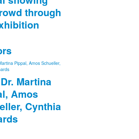
crowd through
xhibition
ors
 Dr. Martina
al, Amos
ller, Cynthia
ards