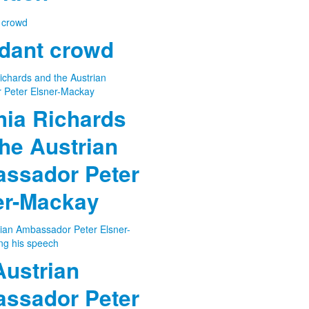
ndant crowd
hia Richards
he Austrian
ssador Peter
er-Mackay
Austrian
ssador Peter