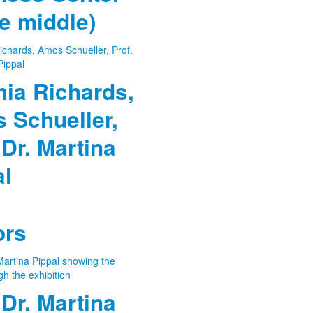
he middle)
hia Richards,
 Schueller,
 Dr. Martina
al
ors
 Dr. Martina