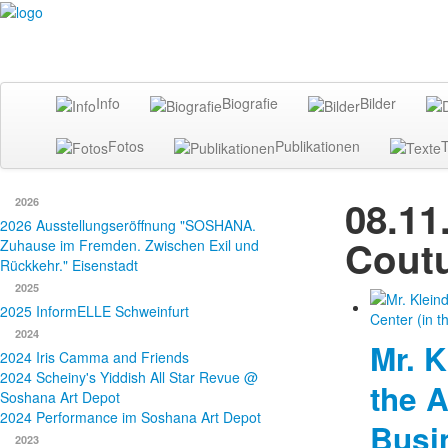
Info
Biografie
Bilder
Fotos
Publikationen
T
08.11
2026
2026 Ausstellungseröffnung "SOSHANA.
Coutu
Zuhause im Fremden. Zwischen Exil und
Rückkehr." Eisenstadt
2025
2025 InformELLE Schweinfurt
2024
Mr. K
2024 Iris Camma and Friends
2024 Scheiny's Yiddish All Star Revue @
the A
Soshana Art Depot
2024 Performance im Soshana Art Depot
Busi
2023