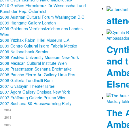
2010 Großes Ehrenkreuz für Wissenschaft und
Kunst der Rep. Österreich
atte
2009 Austrian Cultural Forum Washington D.C.
2009 Highgate Gallery London
2009 Goldenes Verdienstzeichen des Landes
Wien
2009 Yitzhak Rabin Hillel Museum L.A.
Cynt
2009 Centro Cultural Isidro Fabela Mexiko
2009 Nationalbank Serbien
and t
2008 Yeshiva University Museum New York
2008 Mexican Cultural Institute Wien
Amba
2008 Präsentation Soshana Briefmarke
2008 Pancho Fierro Art Gallery Lima Peru
Elsn
2008 Galleria Tondinelli Rom
2007 Givatayim Theater Israel
2007 Agora Gallery Chelsea New York
2007 Eröffnung Galerie Prisma Wien
2007 Soshana 80 Housewarming Party
The 
2014
2013
Amba
2012