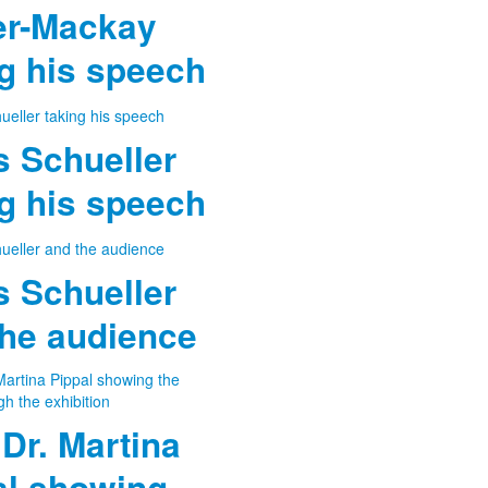
er-Mackay
ng his speech
 Schueller
ng his speech
 Schueller
the audience
 Dr. Martina
al showing