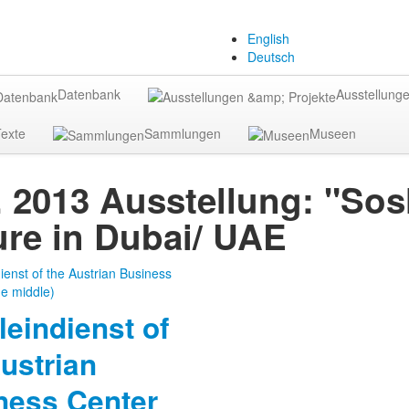
English
Deutsch
Datenbank
Ausstellunge
exte
Sammlungen
Museen
. 2013 Ausstellung: "So
re in Dubai/ UAE
leindienst of
ustrian
ness Center