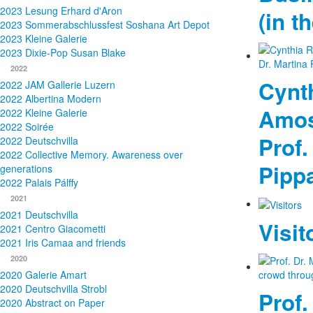
2023 Lesung Erhard d'Aron
(in t
2023 Sommerabschlussfest Soshana Art Depot
2023 Kleine Galerie
2023 Dixie-Pop Susan Blake
2022
Cynt
2022 JAM Gallerie Luzern
2022 Albertina Modern
Amos
2022 Kleine Galerie
2022 Soirée
Prof.
2022 Deutschvilla
2022 Collective Memory. Awareness over
Pipp
generations
2022 Palais Pálffy
2021
2021 Deutschvilla
Visit
2021 Centro Giacometti
2021 Iris Camaa and friends
2020
2020 Galerie Amart
2020 Deutschvilla Strobl
Prof.
2020 Abstract on Paper