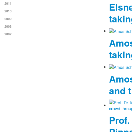
Elsn
2011
2010
taki
2009
2008
2007
Amos
taki
Amos
and 
Prof.
Pipp