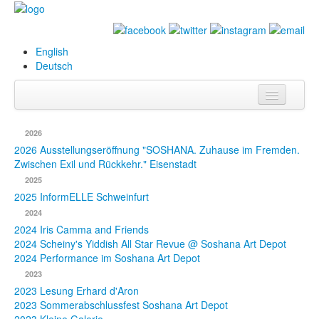
English
Deutsch
Info
2026
Biografie
2026 Ausstellungseröffnung "SOSHANA. Zuhause im Fremden.
Zwischen Exil und Rückkehr." Eisenstadt
Bilder
2025
2025 InformELLE Schweinfurt
Datenbank
2024
2024 Iris Camma and Friends
Ausstellungen
2024 Scheiny's Yiddish All Star Revue @ Soshana Art Depot
& Projekte
2024 Performance im Soshana Art Depot
2023
Events
2023 Lesung Erhard d'Aron
2023 Sommerabschlussfest Soshana Art Depot
Presse