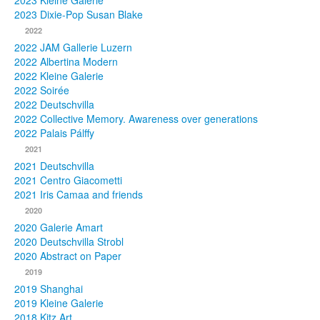
2023 Kleine Galerie
2023 Dixie-Pop Susan Blake
Fotos
2022
2022 JAM Gallerie Luzern
Publikationen
2022 Albertina Modern
2022 Kleine Galerie
Texte
2022 Soirée
2022 Deutschvilla
Sammlungen
2022 Collective Memory. Awareness over generations
2022 Palais Pálffy
Museen
2021
2021 Deutschvilla
2021 Centro Giacometti
2021 Iris Camaa and friends
2020
2020 Galerie Amart
2020 Deutschvilla Strobl
2020 Abstract on Paper
2019
2019 Shanghai
2019 Kleine Galerie
2018 Kitz Art