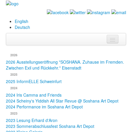
English
Deutsch
Info
2026
Biografie
2026 Ausstellungseröffnung "SOSHANA. Zuhause im Fremden.
Zwischen Exil und Rückkehr." Eisenstadt
Bilder
2025
2025 InformELLE Schweinfurt
Datenbank
2024
2024 Iris Camma and Friends
Ausstellungen
2024 Scheiny's Yiddish All Star Revue @ Soshana Art Depot
& Projekte
2024 Performance im Soshana Art Depot
2023
Events
2023 Lesung Erhard d'Aron
2023 Sommerabschlussfest Soshana Art Depot
Presse