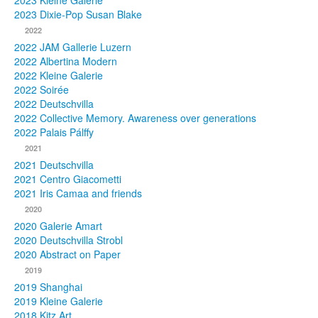
2023 Kleine Galerie
2023 Dixie-Pop Susan Blake
Fotos
2022
2022 JAM Gallerie Luzern
Publikationen
2022 Albertina Modern
2022 Kleine Galerie
Texte
2022 Soirée
2022 Deutschvilla
Sammlungen
2022 Collective Memory. Awareness over generations
2022 Palais Pálffy
Museen
2021
2021 Deutschvilla
2021 Centro Giacometti
2021 Iris Camaa and friends
2020
2020 Galerie Amart
2020 Deutschvilla Strobl
2020 Abstract on Paper
2019
2019 Shanghai
2019 Kleine Galerie
2018 Kitz Art