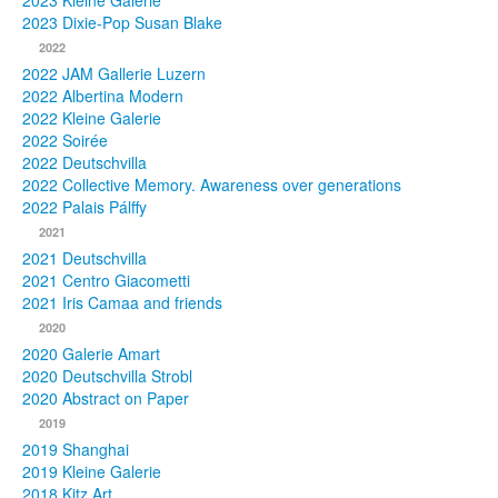
2023 Kleine Galerie
2023 Dixie-Pop Susan Blake
Fotos
2022
2022 JAM Gallerie Luzern
Publikationen
2022 Albertina Modern
2022 Kleine Galerie
Texte
2022 Soirée
2022 Deutschvilla
Sammlungen
2022 Collective Memory. Awareness over generations
2022 Palais Pálffy
Museen
2021
2021 Deutschvilla
2021 Centro Giacometti
2021 Iris Camaa and friends
2020
2020 Galerie Amart
2020 Deutschvilla Strobl
2020 Abstract on Paper
2019
2019 Shanghai
2019 Kleine Galerie
2018 Kitz Art