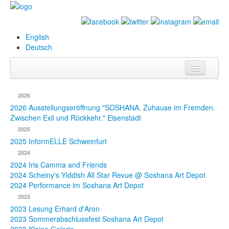
English
Deutsch
Info
2026
Biografie
2026 Ausstellungseröffnung "SOSHANA. Zuhause im Fremden.
Zwischen Exil und Rückkehr." Eisenstadt
Bilder
2025
2025 InformELLE Schweinfurt
Datenbank
2024
2024 Iris Camma and Friends
Ausstellungen
2024 Scheiny's Yiddish All Star Revue @ Soshana Art Depot
& Projekte
2024 Performance im Soshana Art Depot
2023
Events
2023 Lesung Erhard d'Aron
2023 Sommerabschlussfest Soshana Art Depot
Presse