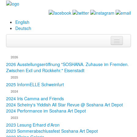
English
Deutsch
Info
2026
Biografie
2026 Ausstellungseröffnung "SOSHANA. Zuhause im Fremden.
Zwischen Exil und Rückkehr." Eisenstadt
Bilder
2025
2025 InformELLE Schweinfurt
Datenbank
2024
2024 Iris Camma and Friends
Ausstellungen
2024 Scheiny's Yiddish All Star Revue @ Soshana Art Depot
& Projekte
2024 Performance im Soshana Art Depot
2023
Events
2023 Lesung Erhard d'Aron
2023 Sommerabschlussfest Soshana Art Depot
Presse