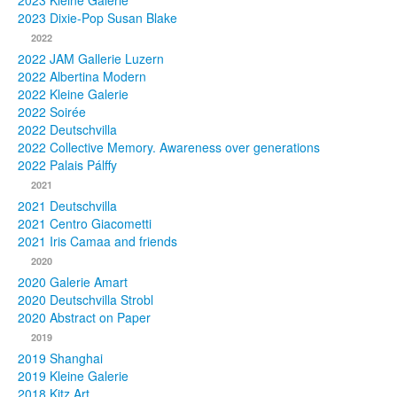
2023 Kleine Galerie
2023 Dixie-Pop Susan Blake
Fotos
2022
2022 JAM Gallerie Luzern
Publikationen
2022 Albertina Modern
2022 Kleine Galerie
Texte
2022 Soirée
2022 Deutschvilla
Sammlungen
2022 Collective Memory. Awareness over generations
2022 Palais Pálffy
Museen
2021
2021 Deutschvilla
2021 Centro Giacometti
2021 Iris Camaa and friends
2020
2020 Galerie Amart
2020 Deutschvilla Strobl
2020 Abstract on Paper
2019
2019 Shanghai
2019 Kleine Galerie
2018 Kitz Art