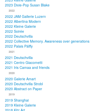
2023 Kleine Galerie
2023 Dixie-Pop Susan Blake
Fotos
2022
2022 JAM Gallerie Luzern
Publikationen
2022 Albertina Modern
2022 Kleine Galerie
Texte
2022 Soirée
2022 Deutschvilla
Sammlungen
2022 Collective Memory. Awareness over generations
2022 Palais Pálffy
Museen
2021
2021 Deutschvilla
2021 Centro Giacometti
2021 Iris Camaa and friends
2020
2020 Galerie Amart
2020 Deutschvilla Strobl
2020 Abstract on Paper
2019
2019 Shanghai
2019 Kleine Galerie
2018 Kitz Art