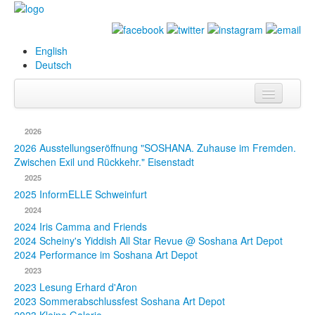
English
Deutsch
Info
2026
Biografie
2026 Ausstellungseröffnung "SOSHANA. Zuhause im Fremden.
Zwischen Exil und Rückkehr." Eisenstadt
Bilder
2025
2025 InformELLE Schweinfurt
Datenbank
2024
2024 Iris Camma and Friends
Ausstellungen
2024 Scheiny's Yiddish All Star Revue @ Soshana Art Depot
& Projekte
2024 Performance im Soshana Art Depot
2023
Events
2023 Lesung Erhard d'Aron
2023 Sommerabschlussfest Soshana Art Depot
Presse