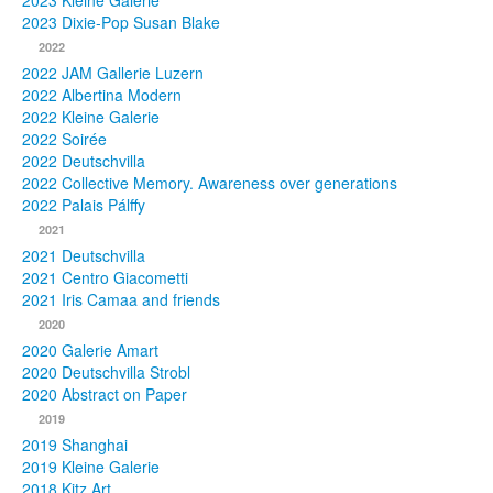
2023 Kleine Galerie
2023 Dixie-Pop Susan Blake
Fotos
2022
2022 JAM Gallerie Luzern
Publikationen
2022 Albertina Modern
2022 Kleine Galerie
Texte
2022 Soirée
2022 Deutschvilla
Sammlungen
2022 Collective Memory. Awareness over generations
2022 Palais Pálffy
Museen
2021
2021 Deutschvilla
2021 Centro Giacometti
2021 Iris Camaa and friends
2020
2020 Galerie Amart
2020 Deutschvilla Strobl
2020 Abstract on Paper
2019
2019 Shanghai
2019 Kleine Galerie
2018 Kitz Art