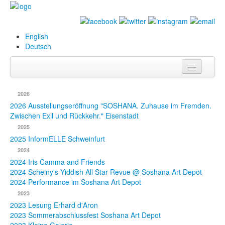
English
Deutsch
Info
2026
Biografie
2026 Ausstellungseröffnung "SOSHANA. Zuhause im Fremden.
Zwischen Exil und Rückkehr." Eisenstadt
Bilder
2025
2025 InformELLE Schweinfurt
Datenbank
2024
2024 Iris Camma and Friends
Ausstellungen
2024 Scheiny's Yiddish All Star Revue @ Soshana Art Depot
& Projekte
2024 Performance im Soshana Art Depot
2023
Events
2023 Lesung Erhard d'Aron
2023 Sommerabschlussfest Soshana Art Depot
Presse