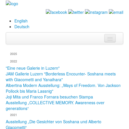
English
Deutsch
Info
2025
Biografie
2022
"Eine neue Galerie in Luzern"
Bilder
JAM Gallerie Luzern "Borderless Encounter- Soshana meets
with Giacometti and Yanaihara"
Datenbank
Albertina Modern Ausstellung: „Ways of Freedom. Von Jackson
Pollock bis Maria Lassnig"
Ausstellungen
Joji Mita und Franco Fornara besuchen Stampa
Ausstellung „COLLECTIVE MEMORY. Awareness over
& Projekte
generations“
Events
2021
Ausstellung „Die Gesichter von Soshana und Alberto
Presse
Giacometti“