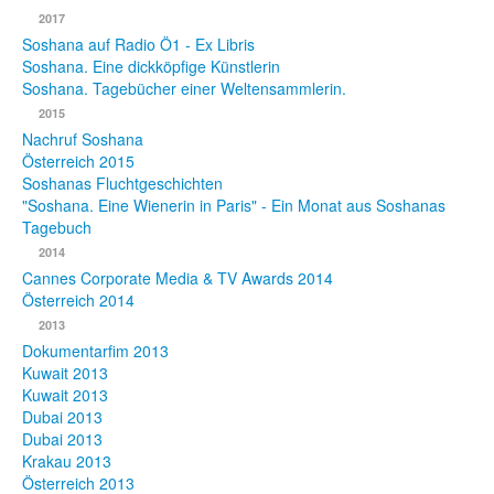
2017
Fotos
Soshana auf Radio Ö1 - Ex Libris
Soshana. Eine dickköpfige Künstlerin
Publikationen
Soshana. Tagebücher einer Weltensammlerin.
2015
Texte
Nachruf Soshana
Österreich 2015
Sammlungen
Soshanas Fluchtgeschichten
"Soshana. Eine Wienerin in Paris" - Ein Monat aus Soshanas
Museen
Tagebuch
2014
Cannes Corporate Media & TV Awards 2014
Österreich 2014
2013
Dokumentarfim 2013
Kuwait 2013
Kuwait 2013
Dubai 2013
Dubai 2013
Krakau 2013
Österreich 2013