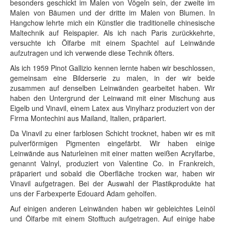
besonders geschickt im Malen von Vögeln sein, der zweite im
Malen von Bäumen und der dritte im Malen von Blumen. In
Hangchow lehrte mich ein Künstler die traditionelle chinesische
Maltechnik auf Reispapier. Als ich nach Paris zurückkehrte,
versuchte ich Ölfarbe mit einem Spachtel auf Leinwände
aufzutragen und ich verwende diese Technik öfters.
Als ich 1959 Pinot Gallizio kennen lernte haben wir beschlossen,
gemeinsam eine Bilderserie zu malen, in der wir beide
zusammen auf denselben Leinwänden gearbeitet haben. Wir
haben den Untergrund der Leinwand mit einer Mischung aus
Eigelb und Vinavil, einem Latex aus Vinylharz produziert von der
Firma Montechini aus Mailand, Italien, präpariert.
Da Vinavil zu einer farblosen Schicht trocknet, haben wir es mit
pulverförmigen Pigmenten eingefärbt. Wir haben einige
Leinwände aus Naturleinen mit einer matten weißen Acrylfarbe,
genannt Valnyl, produziert von Valentine Co. in Frankreich,
präpariert und sobald die Oberfläche trocken war, haben wir
Vinavil aufgetragen. Bei der Auswahl der Plastikprodukte hat
uns der Farbexperte Edouard Adam geholfen.
Auf einigen anderen Leinwänden haben wir gebleichtes Leinöl
und Ölfarbe mit einem Stofftuch aufgetragen. Auf einige habe