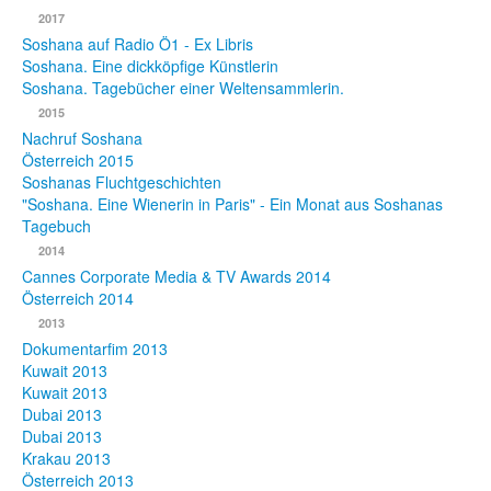
2017
Fotos
Soshana auf Radio Ö1 - Ex Libris
Soshana. Eine dickköpfige Künstlerin
Publikationen
Soshana. Tagebücher einer Weltensammlerin.
2015
Texte
Nachruf Soshana
Österreich 2015
Sammlungen
Soshanas Fluchtgeschichten
"Soshana. Eine Wienerin in Paris" - Ein Monat aus Soshanas
Museen
Tagebuch
2014
Cannes Corporate Media & TV Awards 2014
Österreich 2014
2013
Dokumentarfim 2013
Kuwait 2013
Kuwait 2013
Dubai 2013
Dubai 2013
Krakau 2013
Österreich 2013