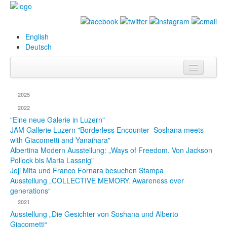
English
Deutsch
Info
2025
Biografie
2022
"Eine neue Galerie in Luzern"
Bilder
JAM Gallerie Luzern "Borderless Encounter- Soshana meets
with Giacometti and Yanaihara"
Datenbank
Albertina Modern Ausstellung: „Ways of Freedom. Von Jackson
Pollock bis Maria Lassnig"
Ausstellungen
Joji Mita und Franco Fornara besuchen Stampa
Ausstellung „COLLECTIVE MEMORY. Awareness over
& Projekte
generations“
Events
2021
Ausstellung „Die Gesichter von Soshana und Alberto
Presse
Giacometti“