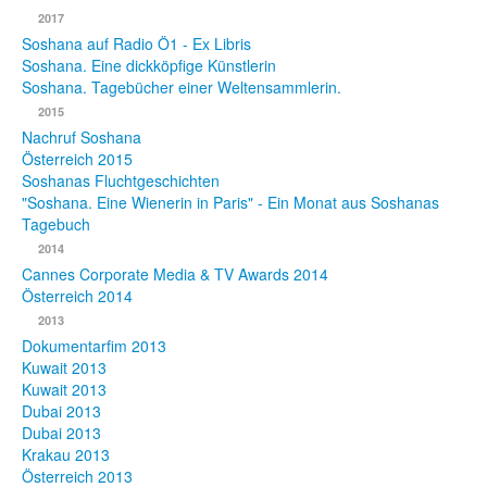
2017
Fotos
Soshana auf Radio Ö1 - Ex Libris
Soshana. Eine dickköpfige Künstlerin
Publikationen
Soshana. Tagebücher einer Weltensammlerin.
2015
Texte
Nachruf Soshana
Österreich 2015
Sammlungen
Soshanas Fluchtgeschichten
"Soshana. Eine Wienerin in Paris" - Ein Monat aus Soshanas
Museen
Tagebuch
2014
Cannes Corporate Media & TV Awards 2014
Österreich 2014
2013
Dokumentarfim 2013
Kuwait 2013
Kuwait 2013
Dubai 2013
Dubai 2013
Krakau 2013
Österreich 2013