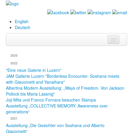
English
Deutsch
Info
2025
Biografie
2022
"Eine neue Galerie in Luzern"
Bilder
JAM Gallerie Luzern "Borderless Encounter- Soshana meets
with Giacometti and Yanaihara"
Datenbank
Albertina Modern Ausstellung: „Ways of Freedom. Von Jackson
Pollock bis Maria Lassnig"
Ausstellungen
Joji Mita und Franco Fornara besuchen Stampa
Ausstellung „COLLECTIVE MEMORY. Awareness over
& Projekte
generations“
Events
2021
Ausstellung „Die Gesichter von Soshana und Alberto
Presse
Giacometti“