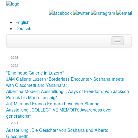
English
Deutsch
Info
2025
Biografie
2022
"Eine neue Galerie in Luzern"
Bilder
JAM Gallerie Luzern "Borderless Encounter- Soshana meets
with Giacometti and Yanaihara"
Datenbank
Albertina Modern Ausstellung: „Ways of Freedom. Von Jackson
Pollock bis Maria Lassnig"
Ausstellungen
Joji Mita und Franco Fornara besuchen Stampa
Ausstellung „COLLECTIVE MEMORY. Awareness over
& Projekte
generations“
Events
2021
Ausstellung „Die Gesichter von Soshana und Alberto
Presse
Giacometti“