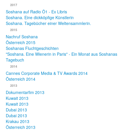
2017
Fotos
Soshana auf Radio Ö1 - Ex Libris
Soshana. Eine dickköpfige Künstlerin
Publikationen
Soshana. Tagebücher einer Weltensammlerin.
2015
Texte
Nachruf Soshana
Österreich 2015
Sammlungen
Soshanas Fluchtgeschichten
"Soshana. Eine Wienerin in Paris" - Ein Monat aus Soshanas
Museen
Tagebuch
2014
Cannes Corporate Media & TV Awards 2014
Österreich 2014
2013
Dokumentarfim 2013
Kuwait 2013
Kuwait 2013
Dubai 2013
Dubai 2013
Krakau 2013
Österreich 2013