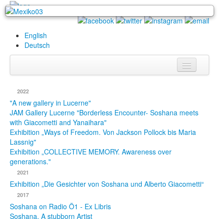
English
Deutsch
Info
2022
Biography
"A new gallery in Lucerne"
JAM Gallery Lucerne "Borderless Encounter- Soshana meets
with Giacometti and Yanaihara"
Paintings
Exhibition „Ways of Freedom. Von Jackson Pollock bis Maria
Lassnig"
Database
Exhibition „COLLECTIVE MEMORY. Awareness over
generations."
Exhibitions &
2021
Projects
Exhibition „Die Gesichter von Soshana und Alberto Giacometti“
Events
2017
Soshana on Radio Ö1 - Ex Libris
Press
Soshana. A stubborn Artist