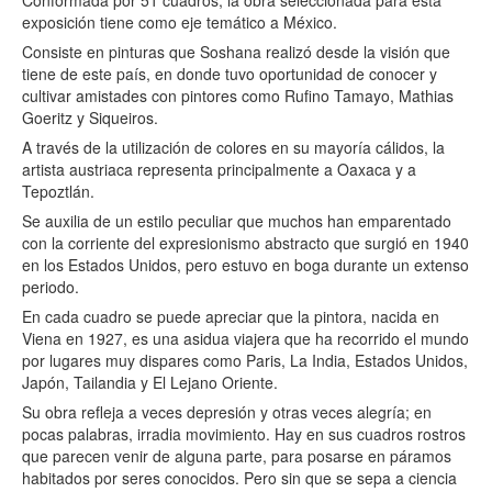
Conformada por 51 cuadros, la obra seleccionada para esta
exposición tiene como eje temático a México.
Consiste en pinturas que Soshana realizó desde la visión que
tiene de este país, en donde tuvo oportunidad de conocer y
cultivar amistades con pintores como Rufino Tamayo, Mathias
Goeritz y Siqueiros.
A través de la utilización de colores en su mayoría cálidos, la
artista austriaca representa principalmente a Oaxaca y a
Tepoztlán.
Se auxilia de un estilo peculiar que muchos han emparentado
con la corriente del expresionismo abstracto que surgió en 1940
en los Estados Unidos, pero estuvo en boga durante un extenso
periodo.
En cada cuadro se puede apreciar que la pintora, nacida en
Viena en 1927, es una asidua viajera que ha recorrido el mundo
por lugares muy dispares como Paris, La India, Estados Unidos,
Japón, Tailandia y El Lejano Oriente.
Su obra refleja a veces depresión y otras veces alegría; en
pocas palabras, irradia movimiento. Hay en sus cuadros rostros
que parecen venir de alguna parte, para posarse en páramos
habitados por seres conocidos. Pero sin que se sepa a ciencia