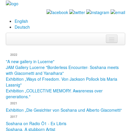
English
Deutsch
Info
2022
Biography
"A new gallery in Lucerne"
JAM Gallery Lucerne "Borderless Encounter- Soshana meets
with Giacometti and Yanaihara"
Paintings
Exhibition „Ways of Freedom. Von Jackson Pollock bis Maria
Lassnig"
Database
Exhibition „COLLECTIVE MEMORY. Awareness over
generations."
Exhibitions &
2021
Projects
Exhibition „Die Gesichter von Soshana und Alberto Giacometti“
Events
2017
Soshana on Radio Ö1 - Ex Libris
Press
Soshana. A stubborn Artist